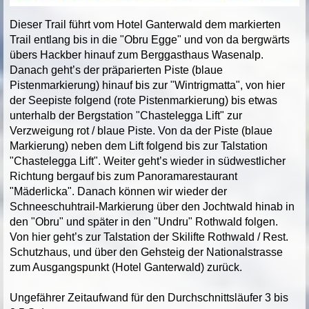
Dieser Trail führt vom Hotel Ganterwald dem markierten
Trail entlang bis in die "Obru Egge" und von da bergwärts
übers Hackber hinauf zum Berggasthaus Wasenalp.
Danach geht’s der präparierten Piste (blaue
Pistenmarkierung) hinauf bis zur "Wintrigmatta", von hier
der Seepiste folgend (rote Pistenmarkierung) bis etwas
unterhalb der Bergstation "Chastelegga Lift" zur
Verzweigung rot / blaue Piste. Von da der Piste (blaue
Markierung) neben dem Lift folgend bis zur Talstation
"Chastelegga Lift". Weiter geht’s wieder in südwestlicher
Richtung bergauf bis zum Panoramarestaurant
"Mäderlicka". Danach können wir wieder der
Schneeschuhtrail-Markierung über den Jochtwald hinab in
den "Obru" und später in den "Undru" Rothwald folgen.
Von hier geht’s zur Talstation der Skilifte Rothwald / Rest.
Schutzhaus, und über den Gehsteig der Nationalstrasse
zum Ausgangspunkt (Hotel Ganterwald) zurück.
Ungefährer Zeitaufwand für den Durchschnittsläufer 3 bis