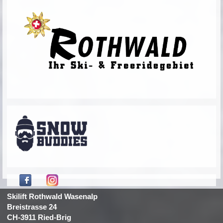
Skilift Rothwald Wasenalp
Breistrasse 24
CH-3911 Ried-Brig