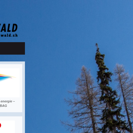
 energie –
EnBAG